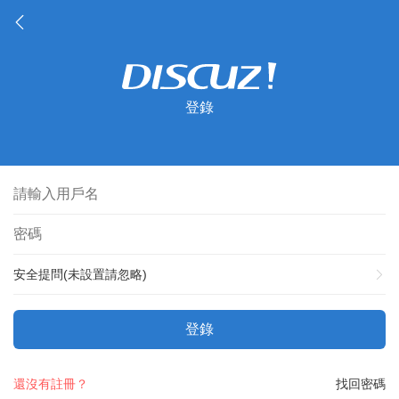
登錄
安全提問(未設置請忽略)
登錄
還沒有註冊？
找回密碼