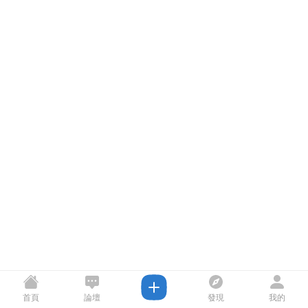
首頁
論壇
發現
我的