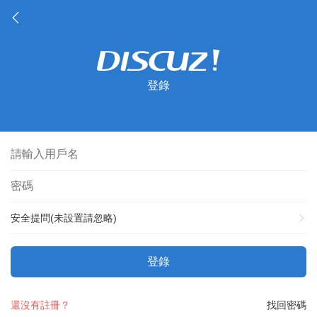
登錄
安全提問(未設置請忽略)
登錄
還沒有註冊？
找回密碼