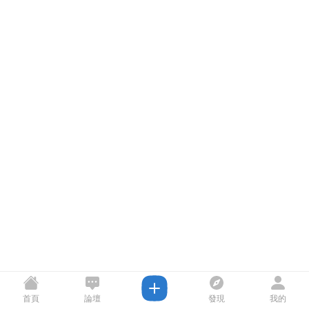
首頁
論壇
發現
我的