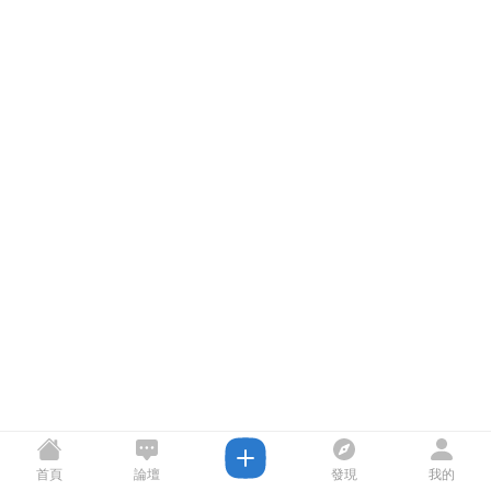
首頁
論壇
發現
我的