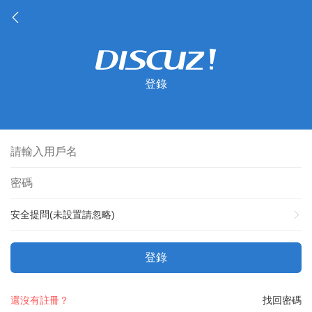
登錄
安全提問(未設置請忽略)
登錄
還沒有註冊？
找回密碼