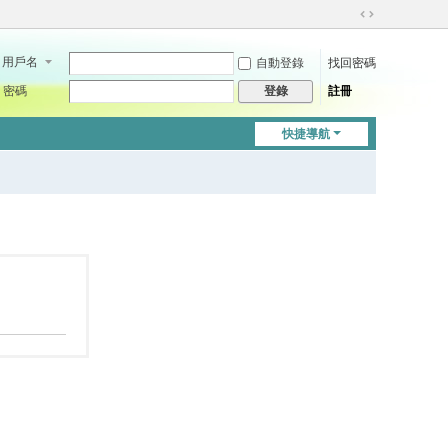
切
換
用戶名
自動登錄
找回密碼
到
寬
密碼
註冊
登錄
版
快捷導航