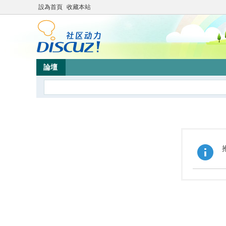
設為首頁
收藏本站
論壇