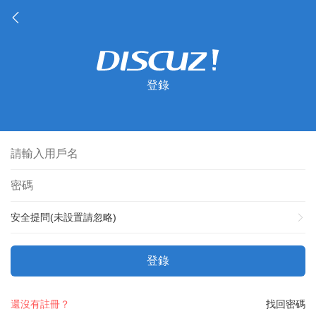
登錄
安全提問(未設置請忽略)
登錄
還沒有註冊？
找回密碼