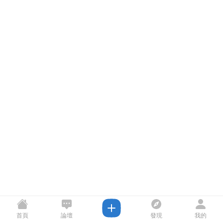
首頁
論壇
發現
我的