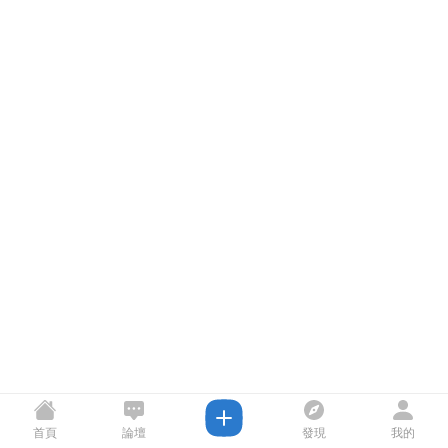
首頁
論壇
發現
我的