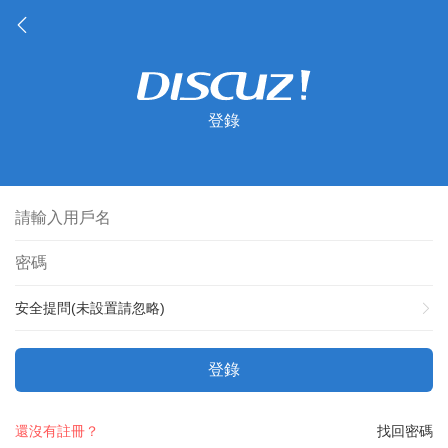
登錄
安全提問(未設置請忽略)
登錄
還沒有註冊？
找回密碼