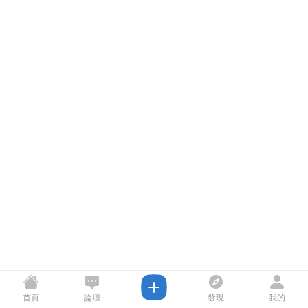
首頁
論壇
發現
我的