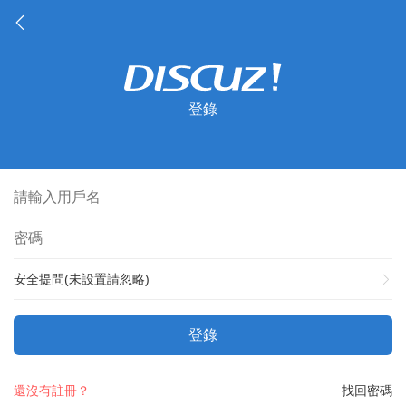
登錄
安全提問(未設置請忽略)
登錄
還沒有註冊？
找回密碼