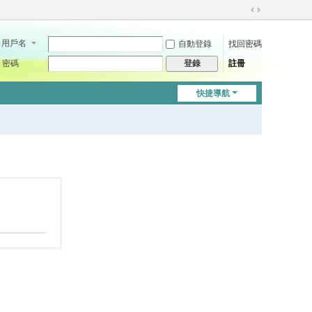
切
換
用戶名
自動登錄
找回密碼
到
寬
密碼
註冊
登錄
版
快捷導航