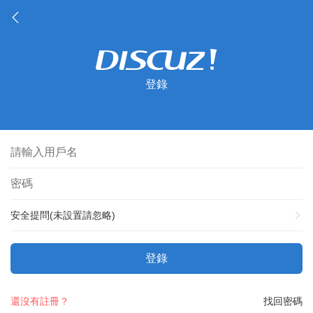
登錄
安全提問(未設置請忽略)
登錄
還沒有註冊？
找回密碼