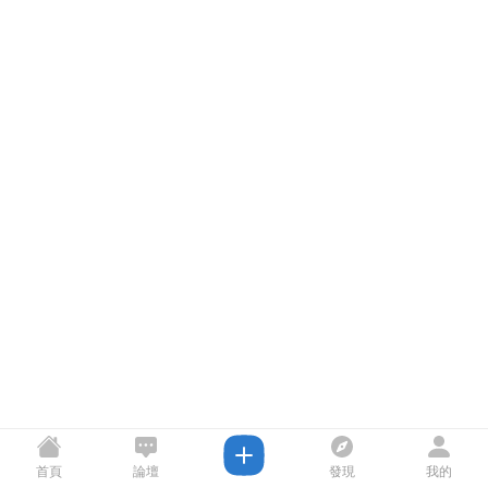
首頁
論壇
發現
我的