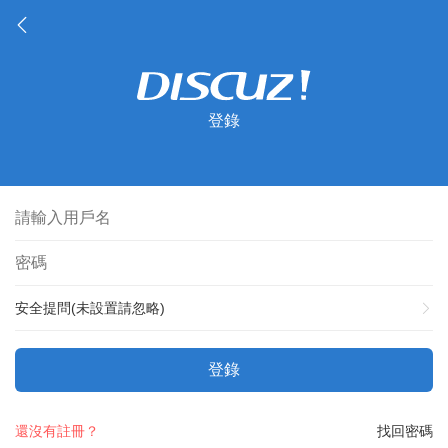
登錄
安全提問(未設置請忽略)
登錄
還沒有註冊？
找回密碼