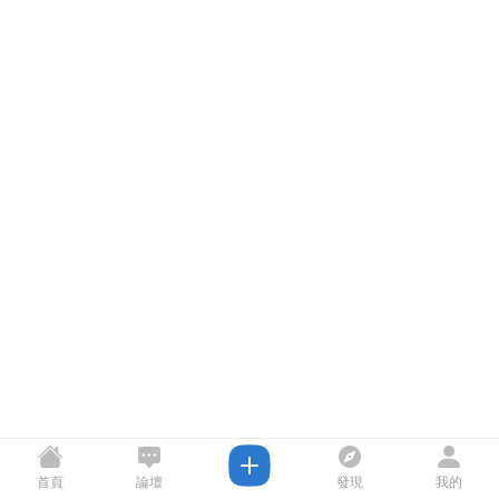
首頁
論壇
發現
我的