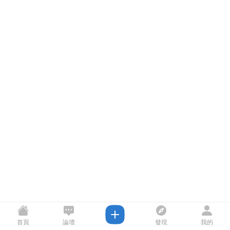
首頁
論壇
發現
我的