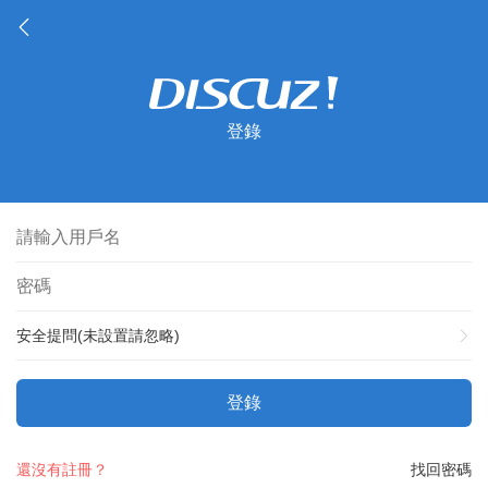
登錄
安全提問(未設置請忽略)
登錄
還沒有註冊？
找回密碼