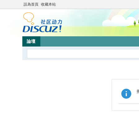
設為首頁
收藏本站
論壇