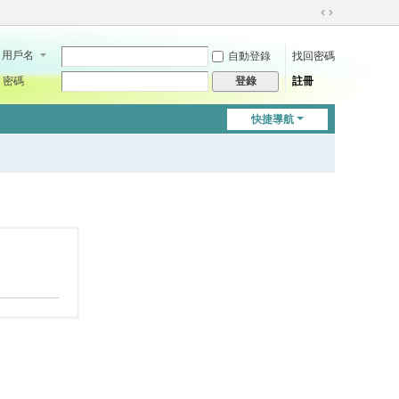
切
換
用戶名
自動登錄
找回密碼
到
寬
密碼
註冊
登錄
版
快捷導航