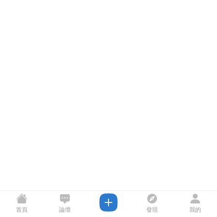
首頁
論壇
發現
我的