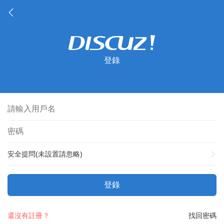
登錄
安全提問(未設置請忽略)
登錄
還沒有註冊？
找回密碼