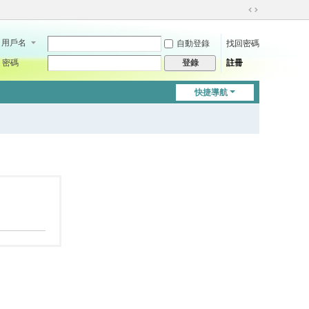
切
換
用戶名
自動登錄
找回密碼
到
寬
密碼
註冊
登錄
版
快捷導航