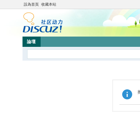
設為首頁
收藏本站
論壇