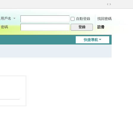
切
換
用戶名
自動登錄
找回密碼
到
寬
密碼
註冊
登錄
版
快捷導航