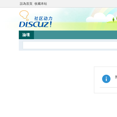
設為首頁
收藏本站
論壇