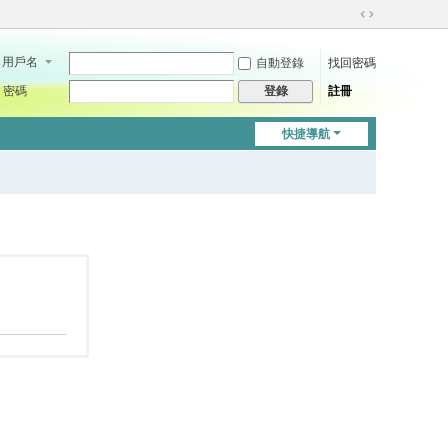
切
換
用戶名
自動登錄
找回密碼
到
寬
密碼
註冊
登錄
版
快捷導航