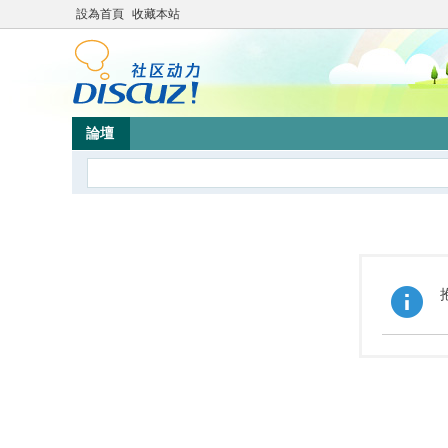
設為首頁
收藏本站
論壇