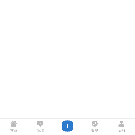
首頁
論壇
發現
我的