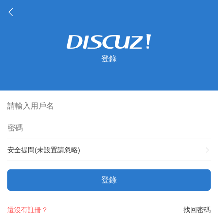
登錄
安全提問(未設置請忽略)
登錄
還沒有註冊？
找回密碼