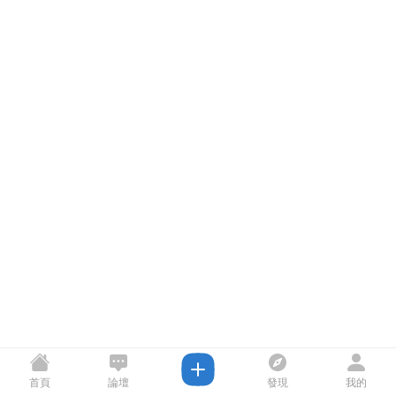
首頁
論壇
發現
我的