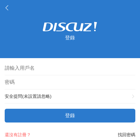
登錄
安全提問(未設置請忽略)
登錄
還沒有註冊？
找回密碼