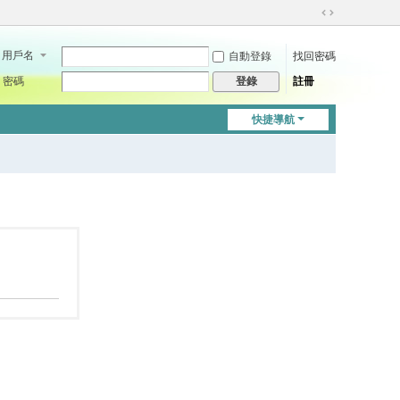
切
換
用戶名
自動登錄
找回密碼
到
寬
密碼
註冊
登錄
版
快捷導航