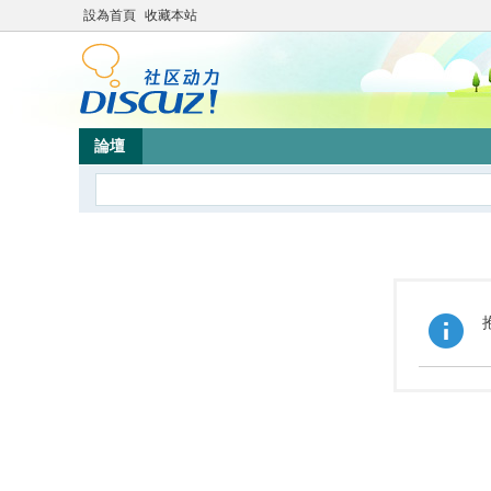
設為首頁
收藏本站
論壇