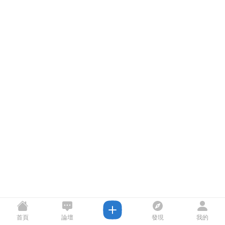
首頁
論壇
發現
我的