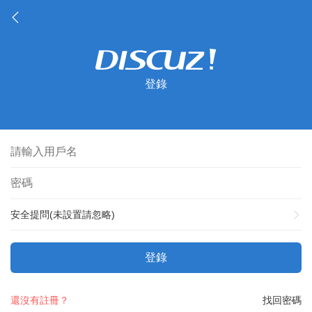
登錄
安全提問(未設置請忽略)
登錄
還沒有註冊？
找回密碼