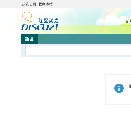
設為首頁
收藏本站
論壇