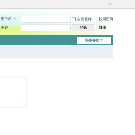
切
換
用戶名
自動登錄
找回密碼
到
寬
密碼
註冊
登錄
版
快捷導航