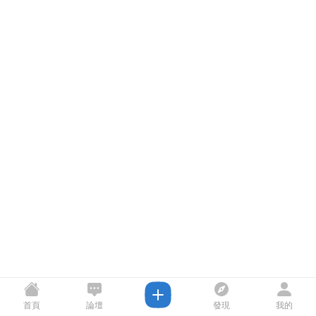
首頁
論壇
發現
我的