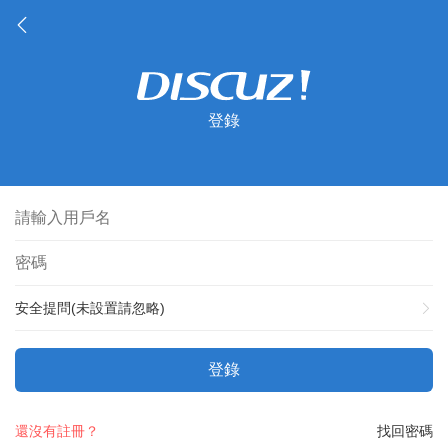
登錄
安全提問(未設置請忽略)
登錄
還沒有註冊？
找回密碼