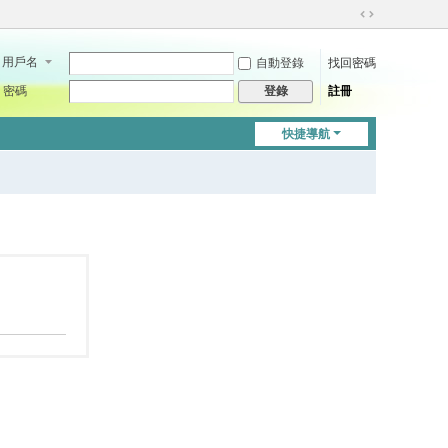
切
換
用戶名
自動登錄
找回密碼
到
寬
密碼
註冊
登錄
版
快捷導航