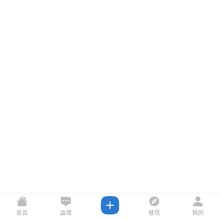
首頁
論壇
發現
我的