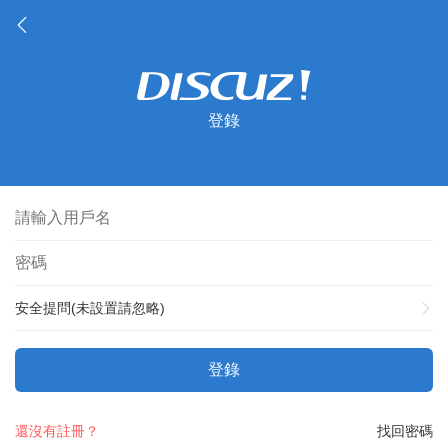
登錄
安全提問(未設置請忽略)
登錄
還沒有註冊？
找回密碼