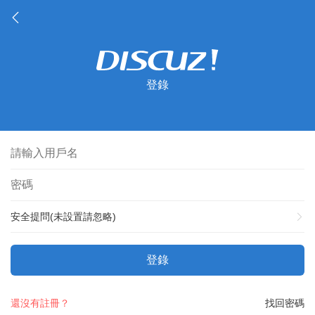
登錄
安全提問(未設置請忽略)
登錄
還沒有註冊？
找回密碼