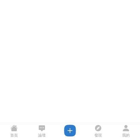
首頁
論壇
發現
我的