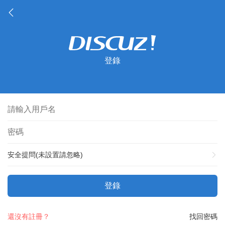
登錄
安全提問(未設置請忽略)
登錄
還沒有註冊？
找回密碼