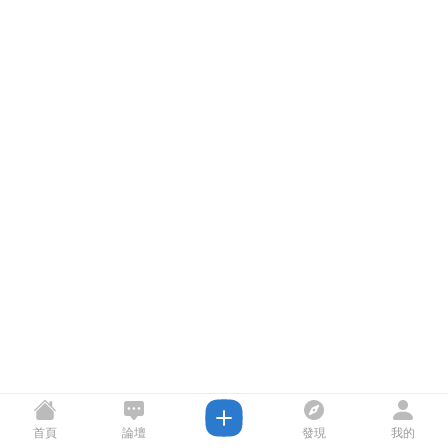
首頁
論壇
發現
我的