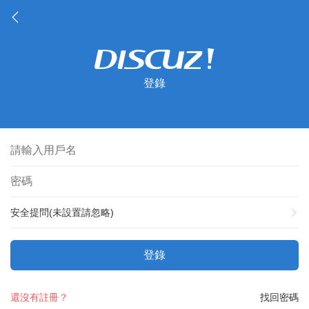
登錄
安全提問(未設置請忽略)
登錄
還沒有註冊？
找回密碼