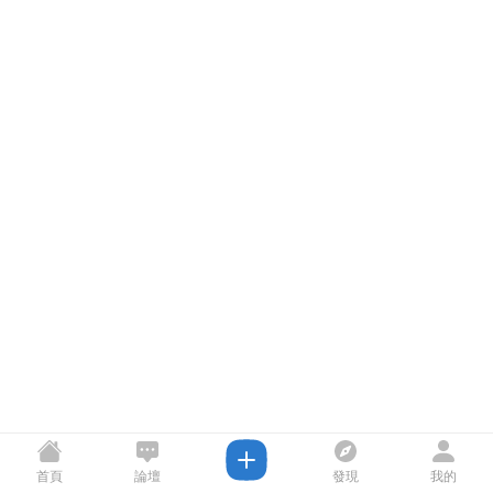
首頁
論壇
發現
我的