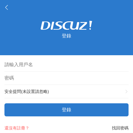
登錄
安全提問(未設置請忽略)
登錄
還沒有註冊？
找回密碼