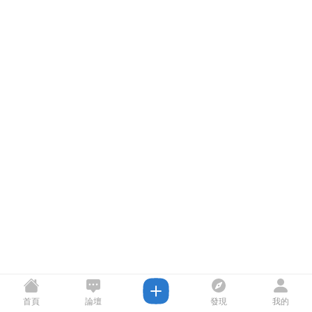
首頁
論壇
發現
我的