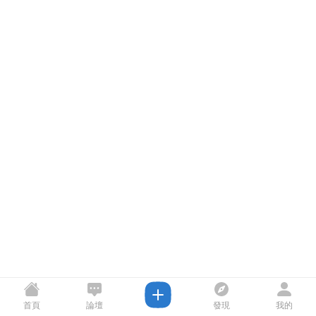
首頁
論壇
發現
我的