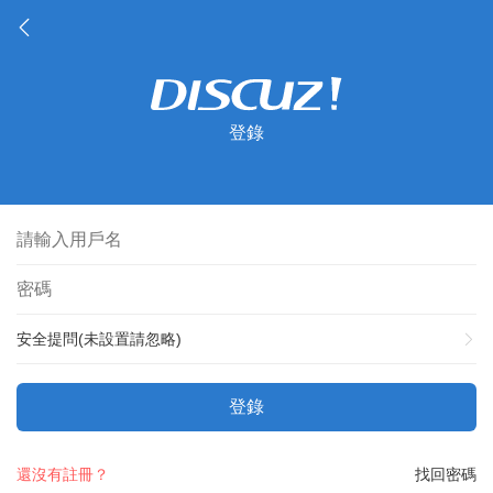
登錄
安全提問(未設置請忽略)
登錄
還沒有註冊？
找回密碼