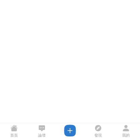
首頁
論壇
發現
我的