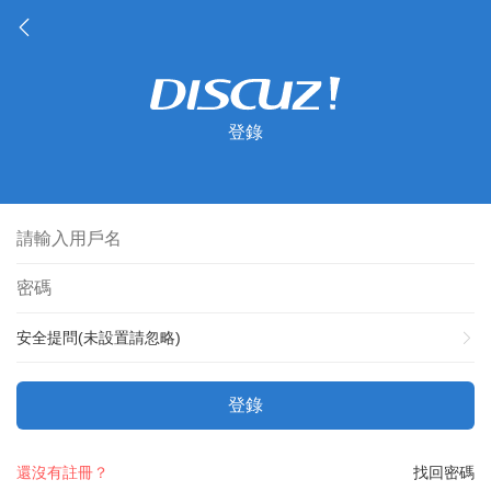
登錄
安全提問(未設置請忽略)
登錄
還沒有註冊？
找回密碼