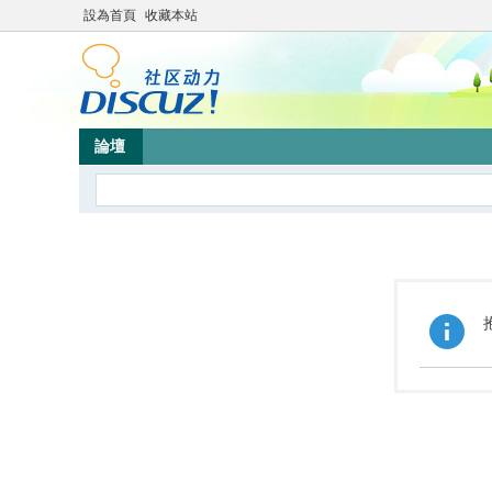
設為首頁
收藏本站
論壇