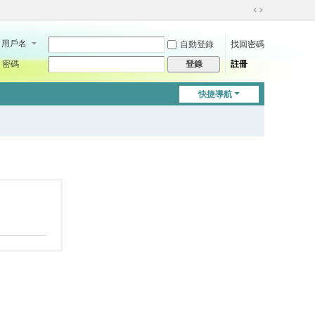
切
換
用戶名
自動登錄
找回密碼
到
寬
密碼
註冊
登錄
版
快捷導航