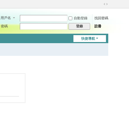
切
換
用戶名
自動登錄
找回密碼
到
寬
密碼
註冊
登錄
版
快捷導航