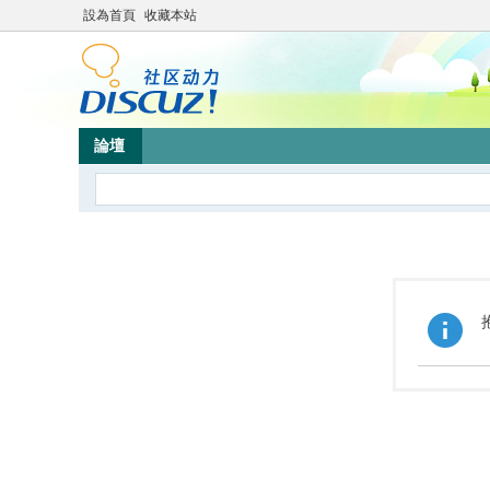
設為首頁
收藏本站
論壇