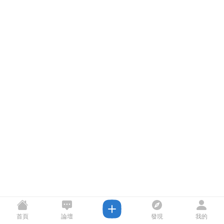
首頁
論壇
發現
我的