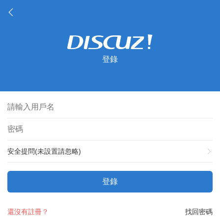
登錄
安全提問(未設置請忽略)
登錄
還沒有註冊？
找回密碼