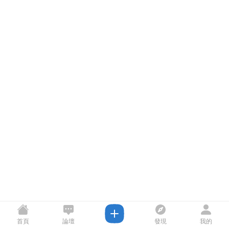
首頁
論壇
發現
我的