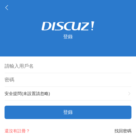
登錄
安全提問(未設置請忽略)
登錄
還沒有註冊？
找回密碼