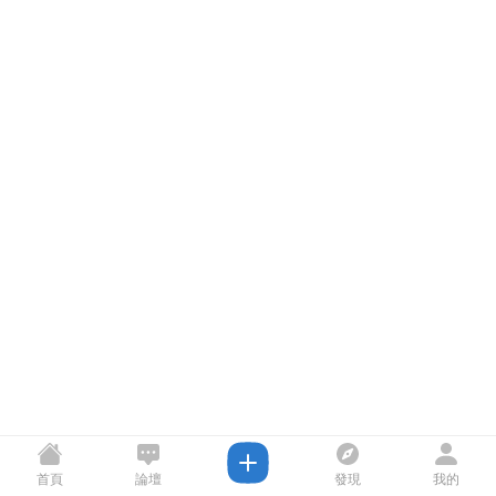
首頁
論壇
發現
我的