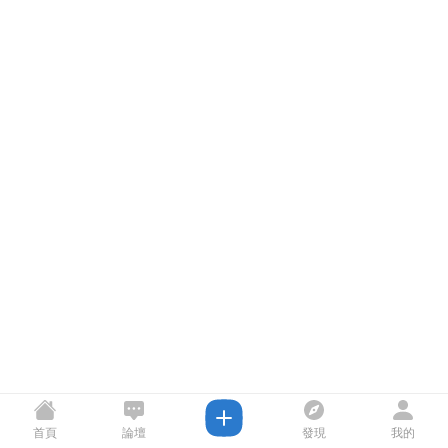
首頁
論壇
發現
我的