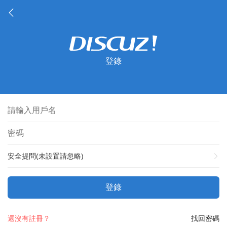
登錄
安全提問(未設置請忽略)
登錄
還沒有註冊？
找回密碼