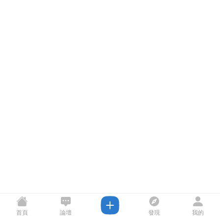
首頁
論壇
發現
我的