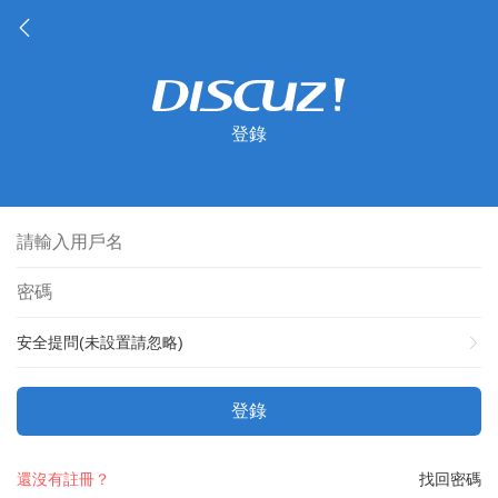
登錄
安全提問(未設置請忽略)
登錄
還沒有註冊？
找回密碼