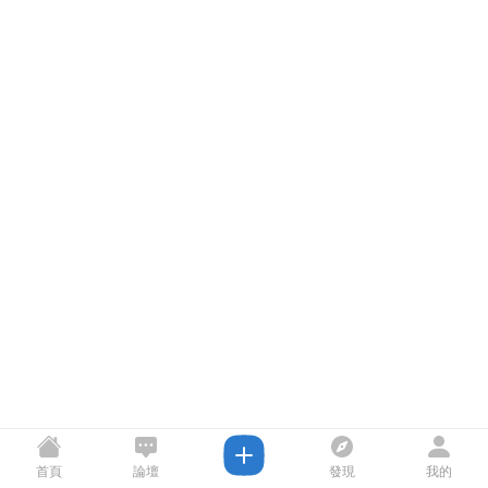
首頁
論壇
發現
我的