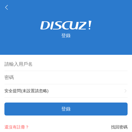
登錄
安全提問(未設置請忽略)
登錄
還沒有註冊？
找回密碼