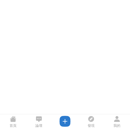
首頁
論壇
發現
我的