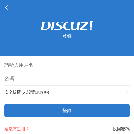
登錄
安全提問(未設置請忽略)
登錄
還沒有註冊？
找回密碼