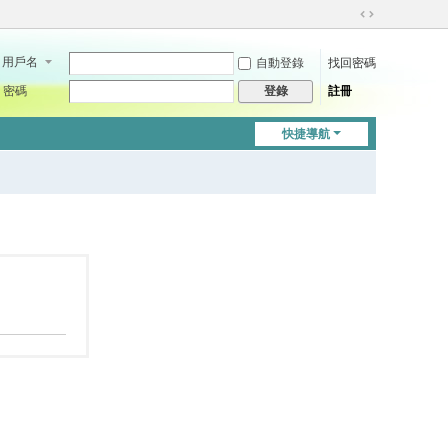
切
換
用戶名
自動登錄
找回密碼
到
寬
密碼
註冊
登錄
版
快捷導航