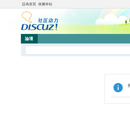
設為首頁
收藏本站
論壇