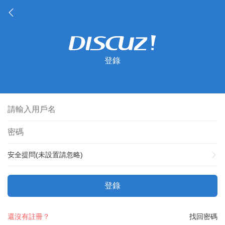
登錄
安全提問(未設置請忽略)
登錄
還沒有註冊？
找回密碼