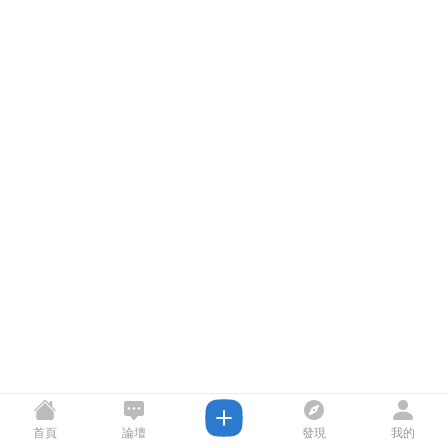
首頁
論壇
發現
我的