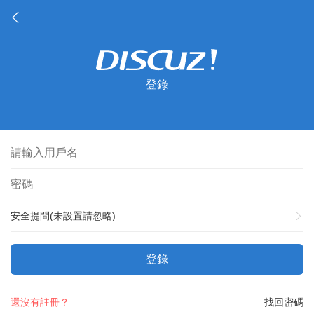
登錄
安全提問(未設置請忽略)
登錄
還沒有註冊？
找回密碼