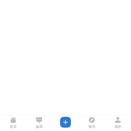
首頁
論壇
發現
我的