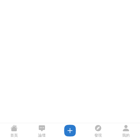
首頁
論壇
發現
我的