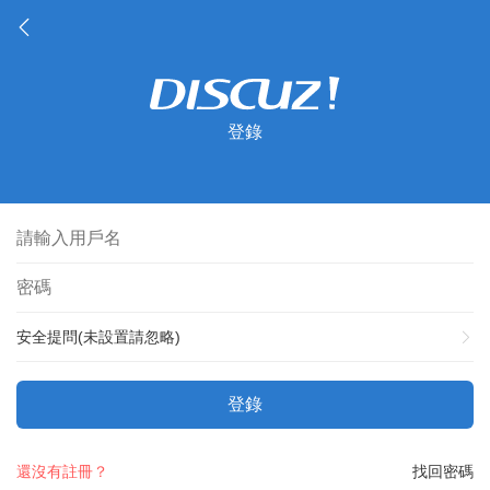
登錄
安全提問(未設置請忽略)
登錄
還沒有註冊？
找回密碼