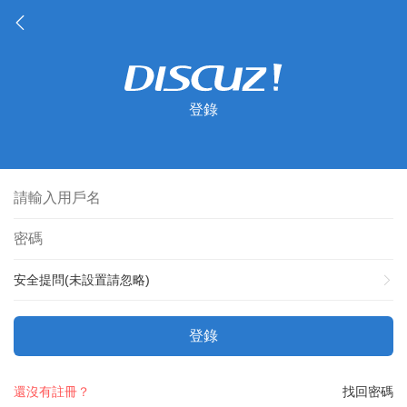
登錄
安全提問(未設置請忽略)
登錄
還沒有註冊？
找回密碼