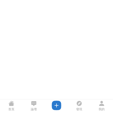
首頁
論壇
發現
我的