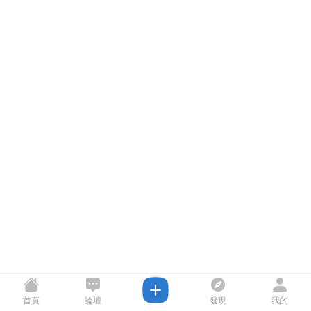
首頁
論壇
發現
我的