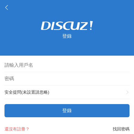
登錄
安全提問(未設置請忽略)
登錄
還沒有註冊？
找回密碼