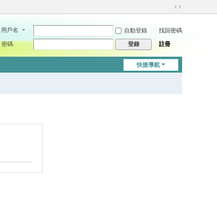
切
換
用戶名
自動登錄
找回密碼
到
寬
密碼
註冊
登錄
版
快捷導航