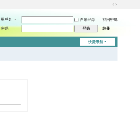
切
換
用戶名
自動登錄
找回密碼
到
寬
密碼
註冊
登錄
版
快捷導航