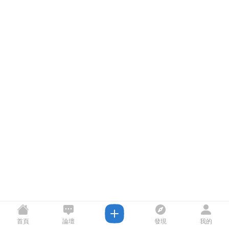
首頁
論壇
發現
我的