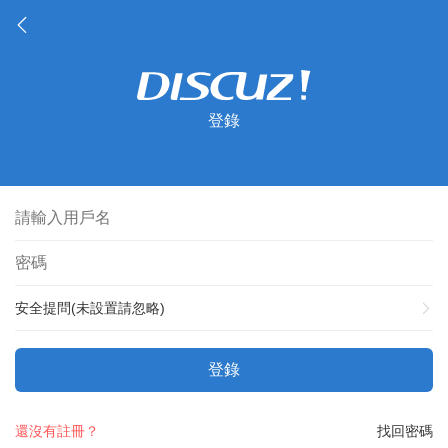
登錄
安全提問(未設置請忽略)
登錄
還沒有註冊？
找回密碼