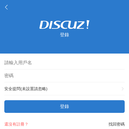
登錄
安全提問(未設置請忽略)
登錄
還沒有註冊？
找回密碼