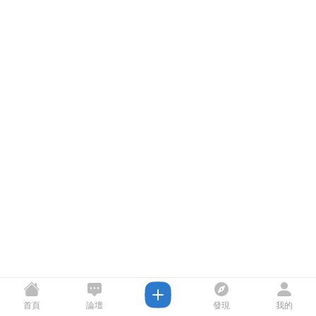
首頁
論壇
發現
我的