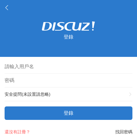
登錄
安全提問(未設置請忽略)
登錄
還沒有註冊？
找回密碼