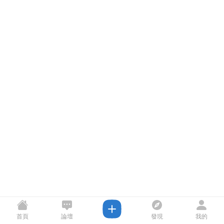
首頁
論壇
發現
我的